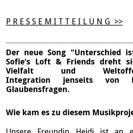
P R E S S E M I T T E I L U N G >>
Der neue Song "Unterschied i
Sofie's Loft & Friends dreht s
Vielfalt und Weltof
Integration jenseits von 
Glaubensfragen.
Wie kam es zu diesem Musikproj
Unsere Freundin Heidi ist an e